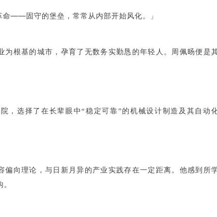
能革命——固守的堡垒，常常从内部开始风化。
」
业为根基的城市，孕育了无数务实勤恳的年轻人。周佩旸便是
宁学院，选择了在长辈眼中“稳定可靠”的机械设计制造及其自动
容偏向理论，与日新月异的产业实践存在一定距离。他感到所
沟。