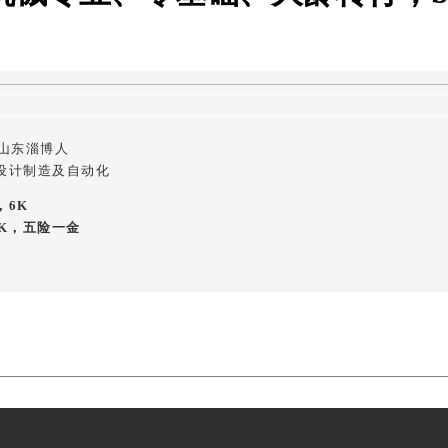
，山东淄博人
设计制造及自动化
，6K
K
，五险一金
往在时代转弯时最先显露裂痕。