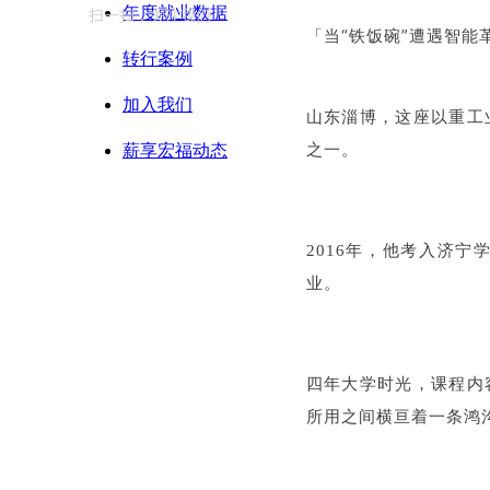
年度就业数据
扫一扫，关注我们
当“铁饭碗”遭遇智
「
转行案例
加入我们
山东淄博，这座以重工
之一。
薪享宏福动态
2016年，他考入济
业。
四年大学时光，课程内
所用之间横亘着一条鸿