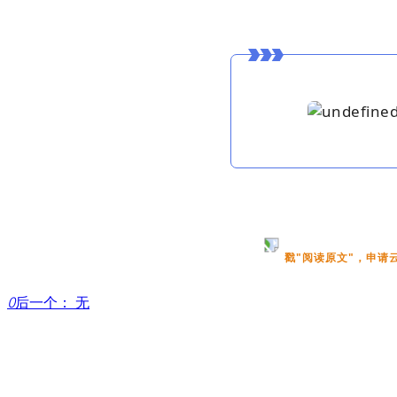
戳"阅读原文"，申请
ꄲ
后一个：
无