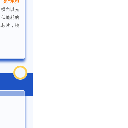
“光”承担
：横向以光
与低能耗的
算芯片，绕