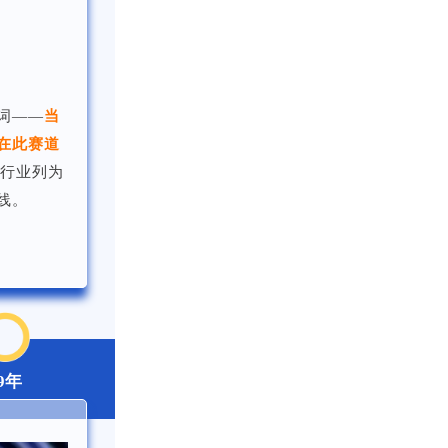
词——
当
在此赛道
力行业列为
线。
9年