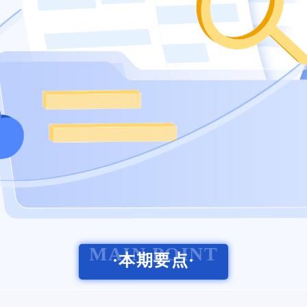
MAIN POINT
·本期要点·