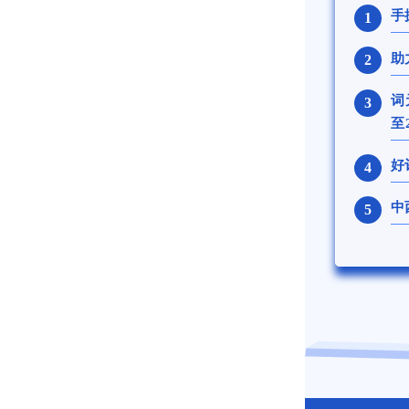
手
1
助
2
词
3
至
好
4
中
5