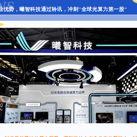
WS
业优势，曦智科技通过聆讯，冲刺"全球光算力第一股"