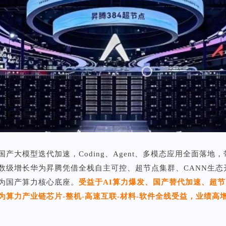
国产大模型迭代加速，Coding、Agent、多模态应用全面落地，
数级增长华为昇腾凭借全栈自主可控、超节点集群、CANN生态
为国产算力核心底座。
受益于AI算力爆发、国产替代加速、超
为算力产业链芯片-整机-高速互联-材料-软件全线受益，业绩高