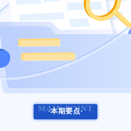
MAIN POINT
·本期要点·