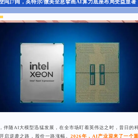
场空间广阔，英特尔/微美全息擘画AI算力底座布局受益显著
，伴随AI大模型迅猛发展，在全市场盯着英伟达之时，昔日的
开启逆袭之路，股价一路涨幅。
2026年，AI产业迎来了一个