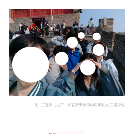
图 | 王遥深（右下）和薪享宏福同学同攀长城 王遥深供