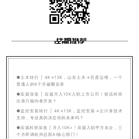
●
土木转行 | 4K→13K，山东土木→百度运维，一个
普通人的6个月破圈实录
●
应届深造 | 应届月入10K入职上市公司！谁说科班
出身只能内卷开发？
●
监控安装转行 | 4K→13K，监控安装→云计算技术
支持，专业真的决定你的未来吗？
●
应届科班深造 | 月入10K+！应届入职甲方名企，三
个月即调杭州总部AI核心部门！