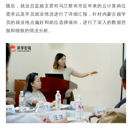
随后，就业总监姚文君对乌兰察布市近年来的云计算岗位
需求以及学员就业情况进行了详细汇报，针对内蒙古籍学
员的就业地点偏好和岗位选择倾向，进行了深入的数据挖
掘和细致的情况分析。