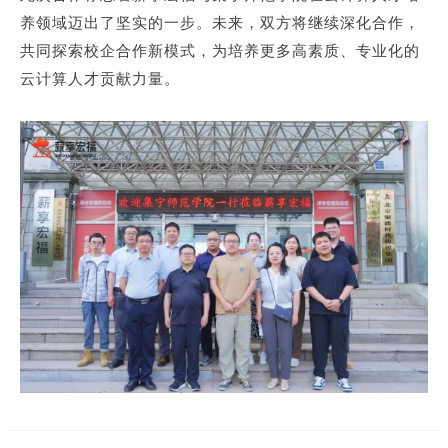
养领域迈出了坚实的一步。未来，双方将继续深化合作，
共同探索校企合作新模式，为培养更多高素质、专业化的
云计算人才贡献力量。