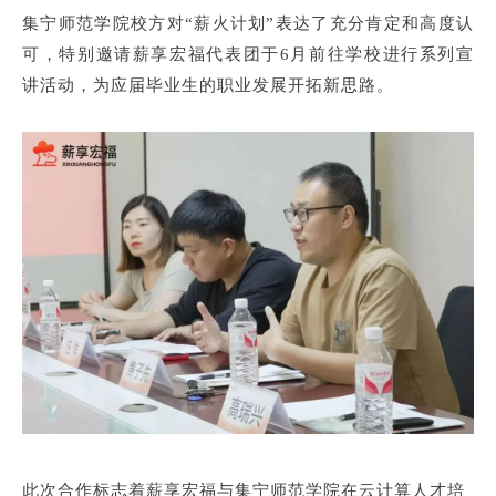
集宁师范学院校方对“薪火计划”表达了充分肯定和高度认
可，特别邀请薪享宏福代表团于6月前往学校进行系列宣
讲活动，
为应届毕业生的职业发展开拓新思路。
此次合作标志着薪享宏福与集宁师范学院在云计算人才培