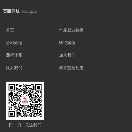
页面导航
Navigate
首页
年度就业数据
公司介绍
转行案例
课程体系
加入我们
联系我们
薪享宏福动态
扫一扫，关注我们