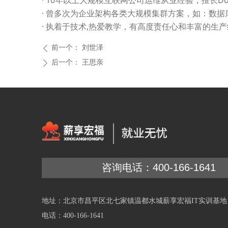
· 10年以上大规模互联网公司运维从业经验，擅长Docker,Ku
· 曾多次为企业架构各类大规模集群方案，如：数据库集
· 执着于技术,热爱教学，有高度责任心和丰富的生
前一个：
刘世泽
ꄴ
后一个：
王思亲
ꄲ
咨询电话：400-166-1641
地址：北京市昌平区北七家镇温都水城薪享宏福IT实训基地
电话：400-166-1641